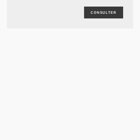
CONSULTER
Article « Three ways to green the
humanitarian reset », The New
Humanitarian, 16/02/2026
#INFO
The New Humanitarian
CONSULTER